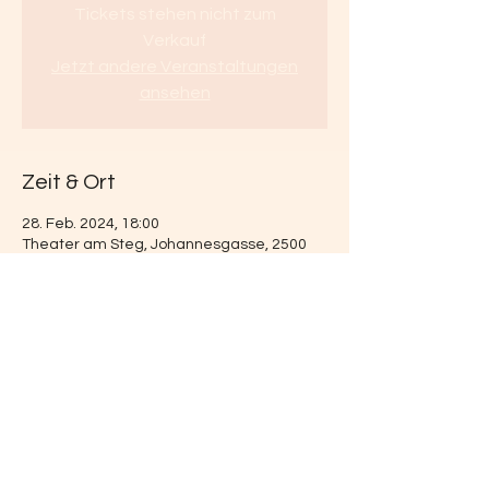
Tickets stehen nicht zum
Verkauf
Jetzt andere Veranstaltungen
ansehen
Zeit & Ort
28. Feb. 2024, 18:00
Theater am Steg, Johannesgasse, 2500
Baden, Österreich
Diese Veranstaltung teilen