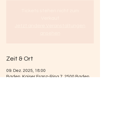
Tickets stehen nicht zum
Verkauf
Jetzt andere Veranstaltungen
ansehen
Zeit & Ort
09. Dez. 2025, 18:00
Baden, Kaiser Franz-Ring 7, 2500 Baden,
Österreich
Diese Veranstaltung teilen