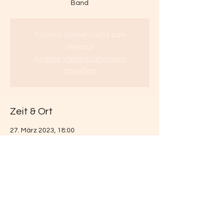
Band
Tickets stehen nicht zum
Verkauf
Andere Veranstaltungen
ansehen
Zeit & Ort
27. März 2023, 18:00
Theater am Steg, Johannesgasse 14, 2500
Baden
Diese Veranstaltung teilen